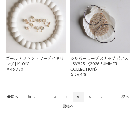
ゴールド メッシュ フープ イヤリ
シルバー フープ スナップ ピアス
ング | K10YG
| SV925 〈2026 SUMMER
￥46,750
COLLECTION〉
￥26,400
最初へ
前へ
...
3
4
5
6
7
...
次へ
最後へ