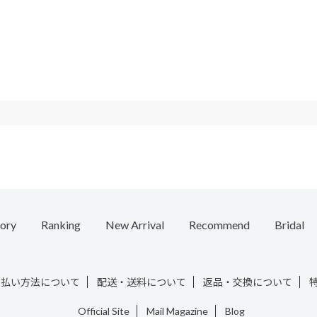
ory
Ranking
New Arrival
Recommend
Bridal
e
Necklace
Ring
Ear Cuff
Bracelet
Chain / Charm
Vintage
支払い方法について
配送・送料について
返品・交換について
Official Site
Mail Magazine
Blog