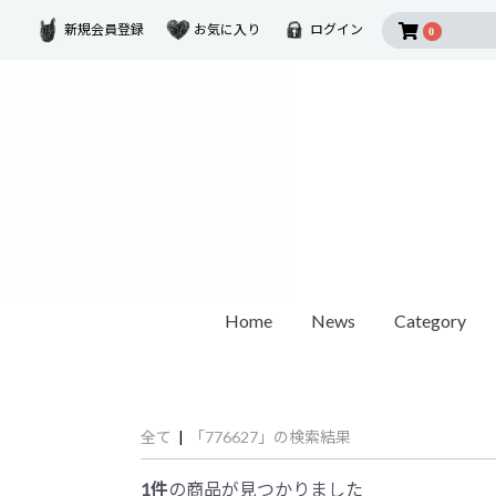
新規会員登録
お気に入り
ログイン
0
Home
News
Category
2026 SUMMER COLLECTION
Disney Collectio
Ring
Earring
Ear Cuf
ダイヤモンド
ゴールド
モチーフ
全て
|
「776627」の検索結果
カラーストーン
1石ダイヤモンド
オパール / パール
世界最小ダイヤモンド
チェーンリング
Other
ペアリング
1件
の商品が見つかりました