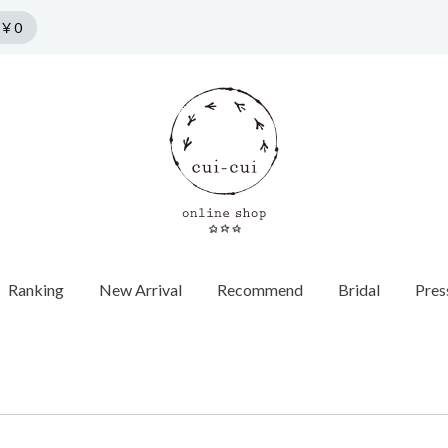
￥0
Ranking
New Arrival
Recommend
Bridal
Pres
n by cui-cui
HORSESHOE MOTIF
Collection
Pierce
f
Chain / Charm
Web Limited
Vintage
Bridal
SPRING COLLECTION
ダイヤモンド
SUMMER COLLECTION
カラーストーン
AUTUMN COLLECTION
パール
WINTER COLLECTION
オパール
1石ダイヤ
HOLIDAY COLLECTION
モチーフ
チョーカー
Web限定
ヴィンテージウォッチ
エンゲージ
世界最小ダ
ロンドンブ
ゴールド
40cm
蚤の市
ヴィンテージジュエリー
マリッジリ
Other
バイカラー
パール
イニシャル / 
70cm
Grrr ［Web Limited］
Other
Other
パールキャ
インポート
チャーム
ダイヤモン
ピアスキャッチ
ゴールド
フープ
Other
モチーフ
Other