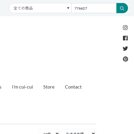
s
I’m cui-cui
Store
Contact
Necklace
Bracelet
etc
New Arrival
Recommend
ダイヤモンド
ブレスレット
オパール
アンクレット
パール
モチーフ
モンド
1石ダイヤモンド
ゴールド
リング
イヤモンド
ルートパーズ
世界最小ダイヤモンド
カラーストーン
ング
Other
バースストーン
イニシャル / バースストーン
ッチ
インポート
ド
ペアネックレス