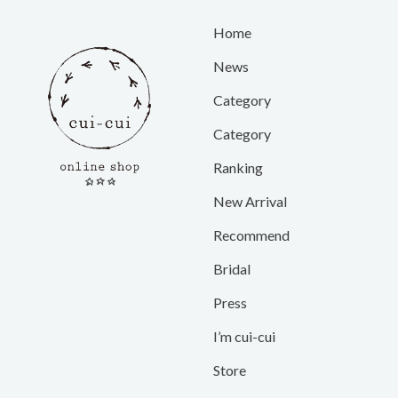
Home
News
Category
Category
Ranking
New Arrival
Recommend
Bridal
Press
I’m cui-cui
Store