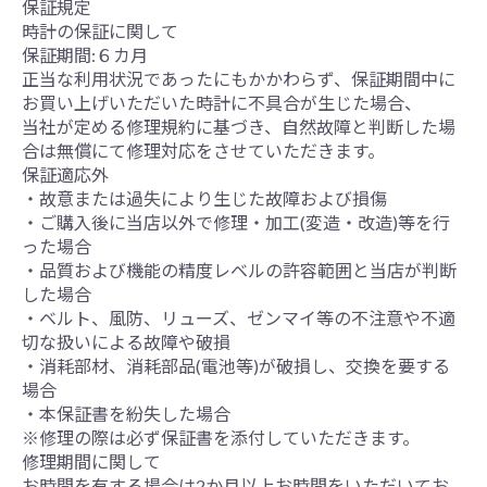
保証規定
時計の保証に関して
保証期間:６カ月
正当な利用状況であったにもかかわらず、保証期間中に
お買い上げいただいた時計に不具合が生じた場合、
当社が定める修理規約に基づき、自然故障と判断した場
合は無償にて修理対応をさせていただきます。
保証適応外
・故意または過失により生じた故障および損傷
・ご購入後に当店以外で修理・加工(変造・改造)等を行
った場合
・品質および機能の精度レベルの許容範囲と当店が判断
した場合
・ベルト、風防、リューズ、ゼンマイ等の不注意や不適
切な扱いによる故障や破損
・消耗部材、消耗部品(電池等)が破損し、交換を要する
場合
・本保証書を紛失した場合
※修理の際は必ず保証書を添付していただきます。
修理期間に関して
お時間を有する場合は2か月以上お時間をいただいてお