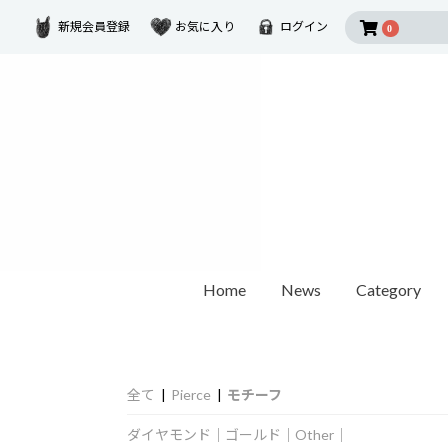
新規会員登録
お気に入り
ログイン
0
Home
News
Category
2026 SUMMER COLLECTION
Disney Collectio
Ring
Earring
Ear Cuf
ダイヤモンド
ゴールド
モチーフ
全て
|
Pierce
|
モチーフ
カラーストーン
1石ダイヤモンド
オパール / パール
世界最小ダイヤモンド
チェーンリング
Other
ペアリング
ダイヤモンド
｜
ゴールド
｜
Other
｜