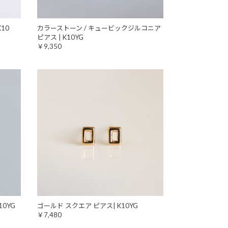
10
カラーストーン / キュービックジルコニア
ピアス | K10YG
￥9,350
10YG
ゴールド スクエア ピアス| K10YG
￥7,480