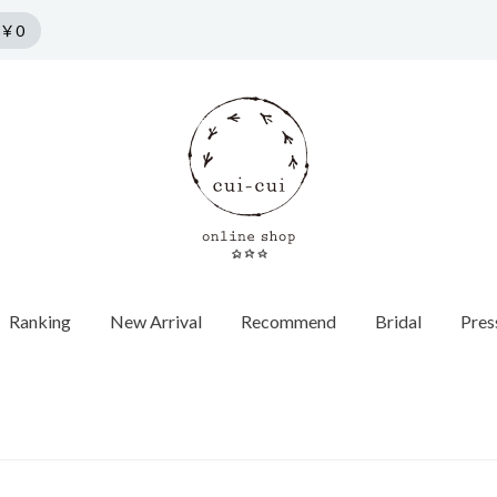
￥0
Ranking
New Arrival
Recommend
Bridal
Pres
n by cui-cui
HORSESHOE MOTIF
Collection
Pierce
f
Chain / Charm
Web Limited
Vintage
Bridal
SPRING COLLECTION
ダイヤモンド
SUMMER COLLECTION
カラーストーン
AUTUMN COLLECTION
パール
WINTER COLLECTION
オパール
1石ダイヤ
HOLIDAY COLLECTION
モチーフ
チョーカー
Web限定
ヴィンテージウォッチ
エンゲージ
世界最小ダ
ロンドンブ
ゴールド
40cm
蚤の市
ヴィンテージジュエリー
マリッジリ
Other
バイカラー
パール
イニシャル / 
70cm
Grrr ［Web Limited］
Other
Other
パールキャ
インポート
チャーム
ダイヤモン
ピアスキャッチ
ゴールド
フープ
Other
モチーフ
Other