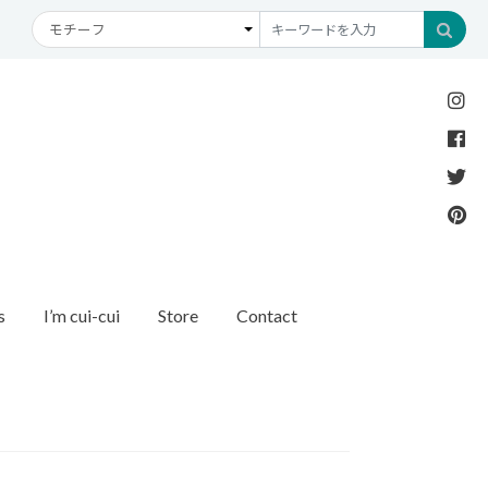
s
I’m cui-cui
Store
Contact
Necklace
Bracelet
etc
New Arrival
Recommend
ダイヤモンド
ブレスレット
オパール
アンクレット
パール
モチーフ
モンド
1石ダイヤモンド
ゴールド
リング
イヤモンド
ルートパーズ
世界最小ダイヤモンド
カラーストーン
ング
Other
バースストーン
イニシャル / バースストーン
ッチ
インポート
ド
ペアネックレス