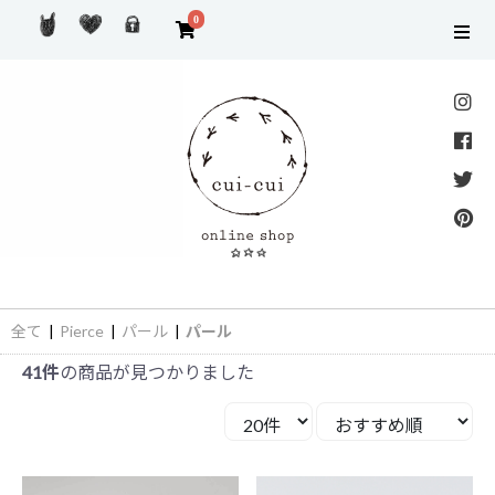
0
全て
|
Pierce
|
パール
|
パール
41件
の商品が見つかりました