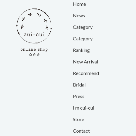
Home
News
Category
Category
Ranking
New Arrival
Recommend
Bridal
Press
I’m cui-cui
Store
Contact