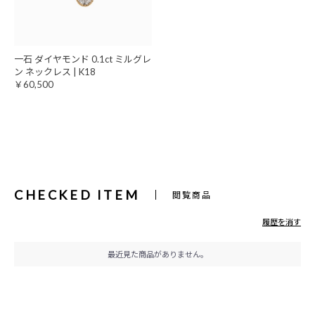
一石 ダイヤモンド 0.1ct ミルグレ
ン ネックレス | K18
￥60,500
CHECKED ITEM
閲覧商品
履歴を消す
最近見た商品がありません。