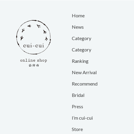
Home
News
Category
Category
Ranking
New Arrival
Recommend
Bridal
Press
I’m cui-cui
Store