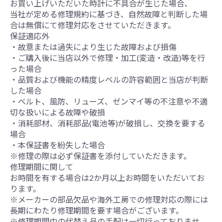
お買い上げいただいた時計に不具合が生じた場合、
当社が定める修理規約に基づき、自然故障と判断した場
合は無償にて修理対応をさせていただきます。
保証適応外
・故意または過失により生じた故障および損傷
・ご購入後に当店以外で修理・加工(変造・改造)等を行
った場合
・品質および機能の精度レベルの許容範囲と当店が判断
した場合
・ベルト、風防、リューズ、ゼンマイ等の不注意や不適
切な扱いによる故障や破損
・消耗部材、消耗部品(電池等)が破損し、交換を要する
場合
・本保証書を紛失した場合
※修理の際は必ず保証書を添付していただきます。
修理期間に関して
お時間を有する場合は2か月以上お時間をいただいてお
ります。
※メーカーの部品欠品や海外工房での修理対応の際には
長期にわたり修理期間を要す場合がございます。
※修理期間中の代替え品の手配は一切行っておりませ