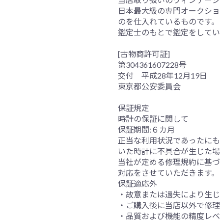
日本最大級の専門オークション
のを仕入れているものです。
鑑定士のもとで鑑定をしてい
[古物商許可証]
第304361607228号
交付 平成28年12月19日
東京都公安委員会
保証規定
時計の保証に関して
保証期間:６カ月
正当な利用状況であったにも
いた時計に不具合が生じた場
当社が定める修理規約に基づ
対応をさせていただきます。
保証適応外
・故意または過失により生じ
・ご購入後に当店以外で修理
・品質および機能の精度レベ