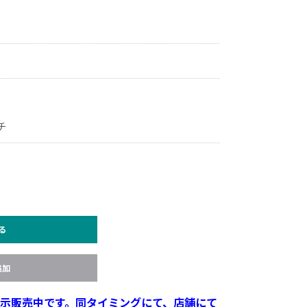
チ
る
追加
示販売中です。同タイミングにて、店舗にて