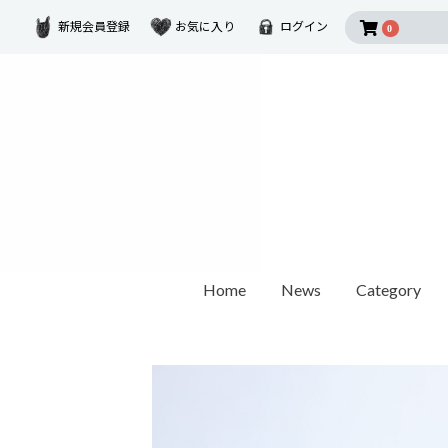
新規会員登録
お気に入り
ログイン
0
Home
News
Category
2026 SUMMER COLLECTION
Disney Collectio
Ring
Earring
Ear Cuf
ダイヤモンド
ゴールド
モチーフ
カラーストーン
1石ダイヤモンド
オパール / パール
世界最小ダイヤモンド
チェーンリング
Other
ペアリング