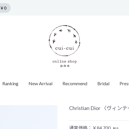
￥0
Ranking
New Arrival
Recommend
Bridal
Pres
n by cui-cui
HORSESHOE MOTIF
COLLECTION
Pierce
f
Chain / Charm
Web Limited
Vintage
Bridal
SPRING COLLECTION
ダイヤモンド
SUMMER COLLECTION
カラーストーン
AUTUMN COLLECTION
パール
Christian Dior 〈ヴ
WINTER COLLECTION
オパール
1石ダイヤ
HOLIDAY COLLECTION
モチーフ
チョーカー
Web限定
ヴィンテージウォッチ
エンゲージ
世界最小ダ
ロンドンブ
ゴールド
40cm
蚤の市
ヴィンテージジュエリー
マリッジリ
Other
バイカラー
パール
イニシャル / 
70cm
Grrr ［Web Limited］
Other
Other
パールキャ
インポート
チャーム
ダイヤモン
ピアスキャッチ
ゴールド
フープ
Other
モチーフ
Other
通常価格：￥84,700
税込