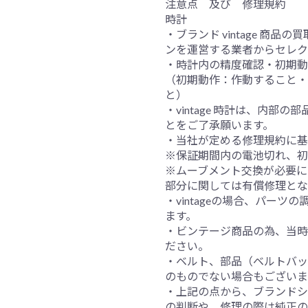
注意点 及び 修理規約
時計
・ブランド vintage 商
ンを運営する業者からセレク
・時計内の精度確認・初期動
（初期動作：作動すること・
と）
・vintage 時計は、内
とをご了承願います。
・当社が定める修理規約に基
※保証期間内の電池切れ、初
※ムーブメント交換が必要に
部分に関しては有償修理とな
・vintageの場合、パー
ます。
・ビンテージ商品の為、当時
ださい。
・ベルト、部品（ベルトバッ
のものでない場合もございま
・上記の点から、ブランドシ
の判断や、修理の際は純正の