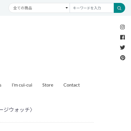
s
I’m cui-cui
Store
Contact
Necklace
Bracelet
etc
New Arrival
Recommend
ダイヤモンド
ブレスレット
オパール
アンクレット
パール
ィンテージウォッチ〉
モチーフ
モンド
1石ダイヤモンド
ゴールド
リング
イヤモンド
ルートパーズ
世界最小ダイヤモンド
カラーストーン
ング
Other
バースストーン
イニシャル / バースストーン
ッチ
インポート
ド
ペアネックレス