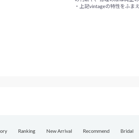
・上記vintageの特性を
ory
Ranking
New Arrival
Recommend
Bridal