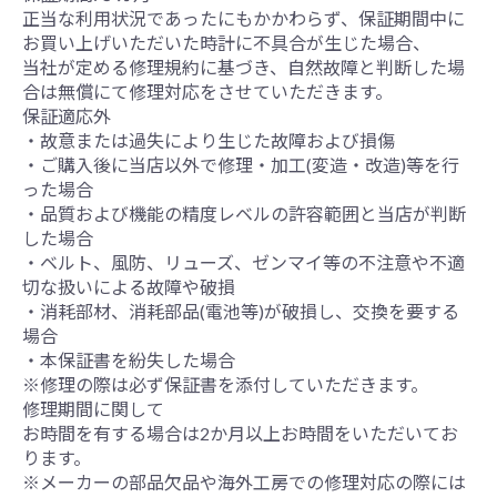
正当な利用状況であったにもかかわらず、保証期間中に
お買い上げいただいた時計に不具合が生じた場合、
当社が定める修理規約に基づき、自然故障と判断した場
合は無償にて修理対応をさせていただきます。
保証適応外
・故意または過失により生じた故障および損傷
・ご購入後に当店以外で修理・加工(変造・改造)等を行
った場合
・品質および機能の精度レベルの許容範囲と当店が判断
した場合
・ベルト、風防、リューズ、ゼンマイ等の不注意や不適
切な扱いによる故障や破損
・消耗部材、消耗部品(電池等)が破損し、交換を要する
場合
・本保証書を紛失した場合
※修理の際は必ず保証書を添付していただきます。
修理期間に関して
お時間を有する場合は2か月以上お時間をいただいてお
ります。
※メーカーの部品欠品や海外工房での修理対応の際には