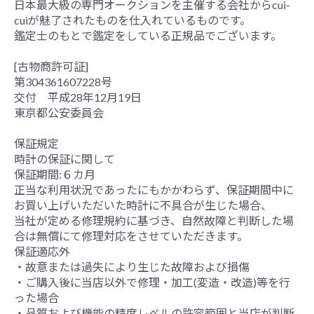
日本最大級の専門オークションを主催する会社からcui-
cuiが魅了されたものを仕入れているものです。
鑑定士のもとで鑑定をしている正規品でございます。
[古物商許可証]
第304361607228号
交付 平成28年12月19日
東京都公安委員会
保証規定
時計の保証に関して
保証期間:６カ月
正当な利用状況であったにもかかわらず、保証期間中に
お買い上げいただいた時計に不具合が生じた場合、
当社が定める修理規約に基づき、自然故障と判断した場
合は無償にて修理対応をさせていただきます。
保証適応外
・故意または過失により生じた故障および損傷
・ご購入後に当店以外で修理・加工(変造・改造)等を行
った場合
・品質および機能の精度レベルの許容範囲と当店が判断