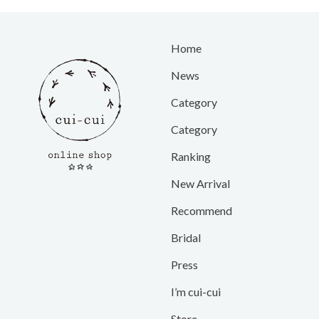
Home
News
Category
Category
Ranking
New Arrival
Recommend
Bridal
Press
I’m cui-cui
Store