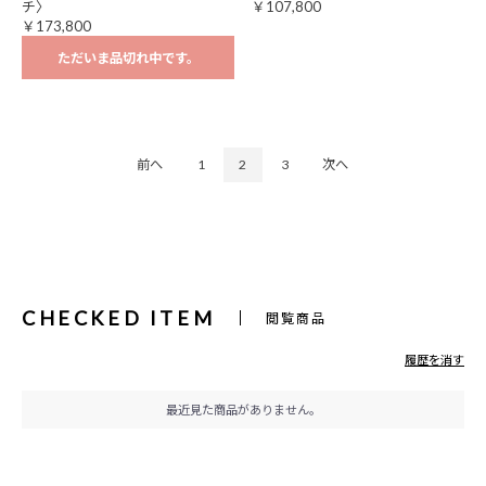
チ〉
￥107,800
￥173,800
ただいま品切れ中です。
前へ
1
2
3
次へ
CHECKED ITEM
閲覧商品
履歴を消す
最近見た商品がありません。