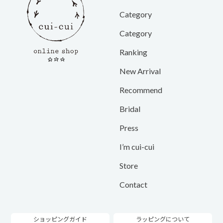
Category
Category
Ranking
New Arrival
Recommend
Bridal
Press
I’m cui-cui
Store
Contact
ショッピングガイド
ラッピングについて