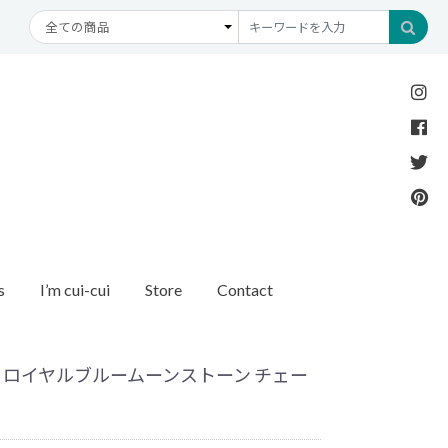
s
I’m cui-cui
Store
Contact
Necklace
Bracelet
etc
New Arrival
Recommend
ダイヤモンド
ブレスレット
オパール
アンクレット
パール
/ ロイヤルブルームーンストーン チェー
モチーフ
モンド
1石ダイヤモンド
ゴールド
リング
イヤモンド
ルートパーズ
世界最小ダイヤモンド
カラーストーン
ング
Other
バースストーン
イニシャル / バースストーン
ッチ
インポート
ド
ペアネックレス