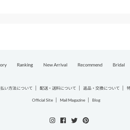
ory
Ranking
New Arrival
Recommend
Bridal
e
Necklace
Ring
Ear Cuff
Bracelet
Chain / Charm
Vintage
支払い方法について
配送・送料について
返品・交換について
Official Site
Mail Magazine
Blog