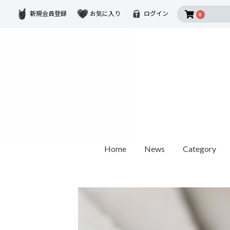
新規会員登録
お気に入り
ログイン
0
Home
News
Category
2026 SUMMER COLLECTION
Disney Collectio
Ring
Earring
Ear Cuf
ダイヤモンド
ゴールド
モチーフ
カラーストーン
1石ダイヤモンド
オパール / パール
世界最小ダイヤモンド
チェーンリング
Other
ペアリング