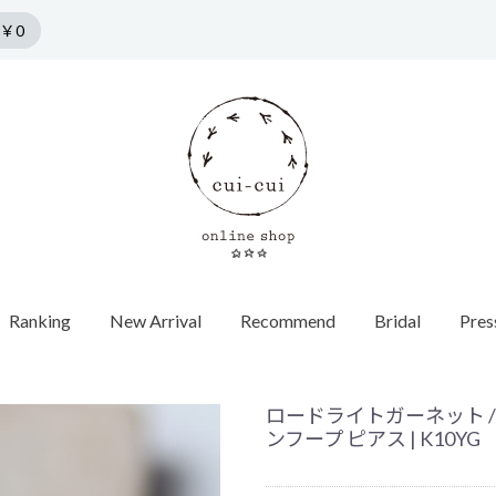
￥0
Ranking
New Arrival
Recommend
Bridal
Pres
n by cui-cui
HORSESHOE MOTIF
COLLECTION
Pierce
f
Chain / Charm
Web Limited
Vintage
Bridal
SPRING COLLECTION
ダイヤモンド
SUMMER COLLECTION
カラーストーン
AUTUMN COLLECTION
パール
ロードライトガーネット 
WINTER COLLECTION
オパール
1石ダイヤ
HOLIDAY COLLECTION
モチーフ
チョーカー
Web限定
ヴィンテージウォッチ
エンゲージ
世界最小ダ
ロンドンブ
ゴールド
40cm
蚤の市
ヴィンテージジュエリー
マリッジリ
Other
バイカラー
パール
イニシャル / 
70cm
Grrr ［Web Limited］
Other
Other
パールキャ
ンフープ ピアス | K10YG
インポート
チャーム
ダイヤモン
ピアスキャッチ
ゴールド
フープ
Other
モチーフ
Other