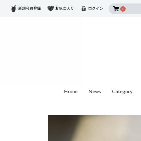
新規会員登録
お気に入り
ログイン
0
Home
News
Category
2026 SUMMER COLLECTION
Disney Collectio
Ring
Earring
Ear Cuf
ダイヤモンド
ゴールド
モチーフ
カラーストーン
1石ダイヤモンド
オパール / パール
世界最小ダイヤモンド
チェーンリング
Other
ペアリング