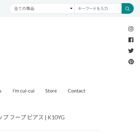
s
I’m cui-cui
Store
Contact
Necklace
Bracelet
etc
New Arrival
Recommend
ダイヤモンド
ブレスレット
オパール
アンクレット
パール
プ フープ ピアス | K10YG
モチーフ
モンド
1石ダイヤモンド
ゴールド
リング
イヤモンド
ルートパーズ
世界最小ダイヤモンド
カラーストーン
ング
Other
バースストーン
イニシャル / バースストーン
ッチ
インポート
ド
ペアネックレス