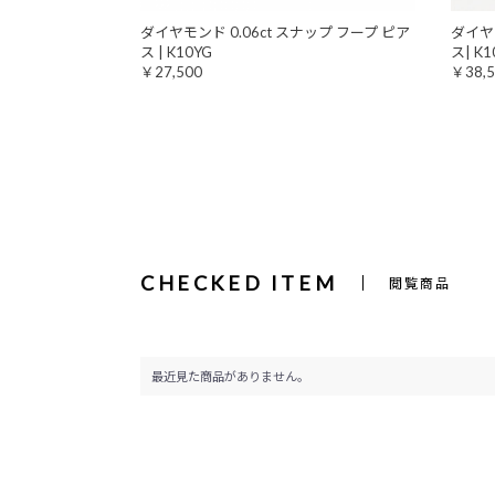
ダイヤモンド 0.06ct スナップ フープ ピア
ダイヤ
ス | K10YG
ス| K
￥27,500
￥38,5
CHECKED ITEM
閲覧商品
最近見た商品がありません。