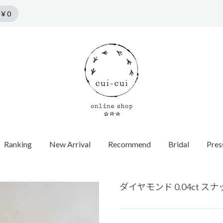
￥0
Ranking
New Arrival
Recommend
Bridal
Pres
n by cui-cui
HORSESHOE MOTIF
COLLECTION
Pierce
f
Chain / Charm
Web Limited
Vintage
Bridal
SPRING COLLECTION
ダイヤモンド
SUMMER COLLECTION
カラーストーン
AUTUMN COLLECTION
パール
ダイヤモンド 0.04ct スナッ
WINTER COLLECTION
オパール
1石ダイヤ
HOLIDAY COLLECTION
モチーフ
チョーカー
Web限定
ヴィンテージウォッチ
エンゲージ
世界最小ダ
ロンドンブ
ゴールド
40cm
蚤の市
ヴィンテージジュエリー
マリッジリ
Other
バイカラー
パール
イニシャル / 
70cm
Grrr ［Web Limited］
Other
Other
パールキャ
インポート
チャーム
ダイヤモン
ピアスキャッチ
ゴールド
フープ
Other
モチーフ
Other