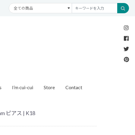
s
I’m cui-cui
Store
Contact
Necklace
Bracelet
etc
New Arrival
Recommend
ダイヤモンド
ブレスレット
オパール
アンクレット
パール
ピアス | K18
モチーフ
モンド
1石ダイヤモンド
ゴールド
リング
イヤモンド
ルートパーズ
世界最小ダイヤモンド
カラーストーン
ング
Other
バースストーン
イニシャル / バースストーン
ッチ
インポート
ド
ペアネックレス