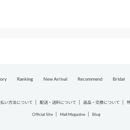
ory
Ranking
New Arrival
Recommend
Bridal
e
Necklace
Ring
Ear Cuff
Bracelet
Chain / Charm
Vintage
支払い方法について
配送・送料について
返品・交換について
Official Site
Mail Magazine
Blog