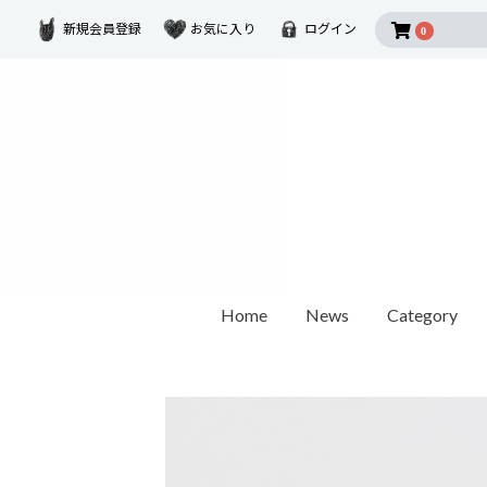
新規会員登録
お気に入り
ログイン
0
Home
News
Category
2026 SUMMER COLLECTION
Disney Collectio
Ring
Earring
Ear Cuf
ダイヤモンド
ゴールド
モチーフ
カラーストーン
1石ダイヤモンド
オパール / パール
世界最小ダイヤモンド
チェーンリング
Other
ペアリング