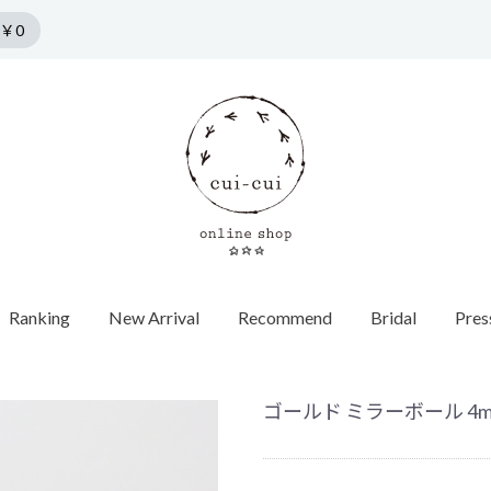
￥0
Ranking
New Arrival
Recommend
Bridal
Pres
n by cui-cui
HORSESHOE MOTIF
Collection
Pierce
f
Chain / Charm
Web Limited
Vintage
Bridal
SPRING COLLECTION
ダイヤモンド
SUMMER COLLECTION
カラーストーン
AUTUMN COLLECTION
パール
ゴールド ミラーボール 4mm 
WINTER COLLECTION
オパール
1石ダイヤ
HOLIDAY COLLECTION
モチーフ
チョーカー
Web限定
ヴィンテージウォッチ
エンゲージ
世界最小ダ
ロンドンブ
ゴールド
40cm
蚤の市
ヴィンテージジュエリー
マリッジリ
Other
バイカラー
パール
イニシャル / 
70cm
Grrr ［Web Limited］
Other
Other
パールキャ
インポート
チャーム
ダイヤモン
ピアスキャッチ
ゴールド
フープ
Other
モチーフ
Other