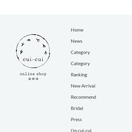
Home
News
Category
Category
Ranking
New Arrival
Recommend
Bridal
Press
I’m cui-cui