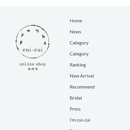
Home
News
Category
Category
Ranking
New Arrival
Recommend
Bridal
Press
I’m cui-cui