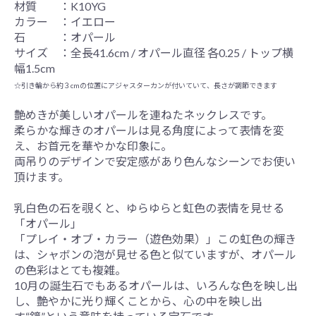
材質 ：K10YG
カラー ：イエロー
石 ：オパール
サイズ ：全長41.6cm / オパール直径 各0.25 / トップ横
幅1.5cm
☆引き輪から約３cmの位置にアジャスターカンが付いていて、長さが調節できます
艶めきが美しいオパールを連ねたネックレスです。
柔らかな輝きのオパールは見る角度によって表情を変
え、お首元を華やかな印象に。
両吊りのデザインで安定感があり色んなシーンでお使い
頂けます。
乳白色の石を覗くと、ゆらゆらと虹色の表情を見せる
「オパール」
「プレイ・オブ・カラー（遊色効果）」この虹色の輝き
は、シャボンの泡が見せる色と似ていますが、オパール
の色彩はとても複雑。
10月の誕生石でもあるオパールは、いろんな色を映し出
し、艶やかに光り輝くことから、心の中を映し出