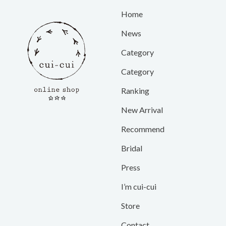
Home
News
Category
Category
Ranking
New Arrival
Recommend
Bridal
Press
I’m cui-cui
Store
Contact