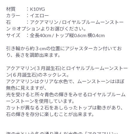
材質 ：K10YG
カラー ：イエロー
石 ：アクアマリン / ロイヤルブルームーンストー
ン ※オプションよりお選びください。
サイズ ：全長40cm / トップ縦0.6cm 横0.4cm
引き輪から約３cmの位置にアジャスターカン付いてお
り、長さを調節出来ます。
アクアマリン(３月誕生石)とロイヤルブルームーンストー
ン(６月誕生石)のネックレス。
アクアマリンはクリアな水色で、ムーンストーンはほぼ
無色に見えますが、
光を受けると所々青色の輝きをみせるロイヤルブルーム
ーンストーンを使用しています。
カットが異なる２石をあしらったトップは動きがあり、
石の輝きを存分に楽しむことが出来ます。
海の水という名の通り澄んだ水色の「アクアマリン」