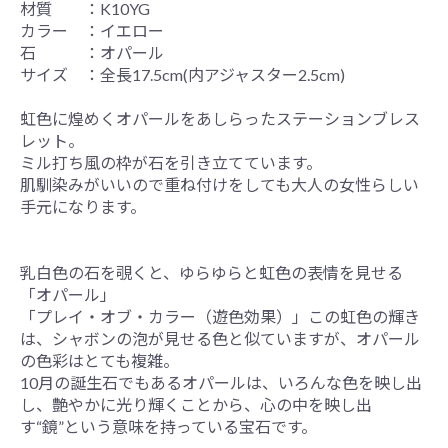
材質 ：K10YG
カラー ：イエロー
石 ：オパール
サイズ ：全長17.5cm(内アジャスター2.5cm)
虹色に煌めくオパールをあしらったステーションブレス
レット。
ミル打ち風の枠が石を引き立てています。
肌馴染みがいいので重ね付けをしても大人の女性らしい
手元になります。
乳白色の石を覗くと、ゆらゆらと虹色の表情を見せる
「オパール」
「プレイ・オブ・カラー（遊色効果）」この虹色の輝き
は、シャボンの泡が見せる色と似ていますが、オパール
の色彩はとても複雑。
10月の誕生石でもあるオパールは、いろんな色を映し出
し、艶やかに光り輝くことから、心の中を映し出
す“鏡”という意味を持っている宝石です。