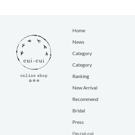
Home
News
Category
Category
Ranking
New Arrival
Recommend
Bridal
Press
I’m cui-cui