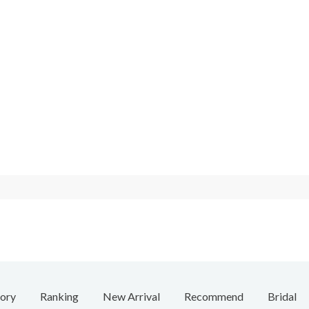
ory
Ranking
New Arrival
Recommend
Bridal