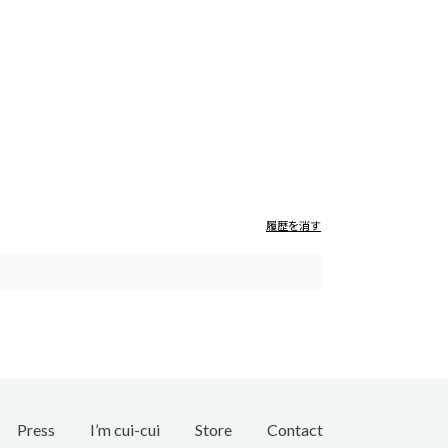
履歴を消す
Press
I’m cui-cui
Store
Contact