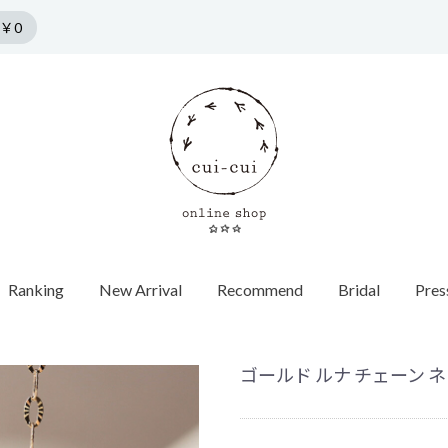
￥0
Ranking
New Arrival
Recommend
Bridal
Pres
n by cui-cui
HORSESHOE MOTIF
COLLECTION
Pierce
f
Chain / Charm
Web Limited
Vintage
Bridal
SPRING COLLECTION
ダイヤモンド
SUMMER COLLECTION
カラーストーン
AUTUMN COLLECTION
パール
ゴールド ルナ チェーン ネック
WINTER COLLECTION
オパール
1石ダイヤ
HOLIDAY COLLECTION
モチーフ
チョーカー
Web限定
ヴィンテージウォッチ
エンゲージ
世界最小ダ
ロンドンブ
ゴールド
40cm
蚤の市
ヴィンテージジュエリー
マリッジリ
Other
バイカラー
パール
イニシャル / 
70cm
Grrr ［Web Limited］
Other
Other
パールキャ
インポート
チャーム
ダイヤモン
ピアスキャッチ
ゴールド
フープ
Other
モチーフ
Other