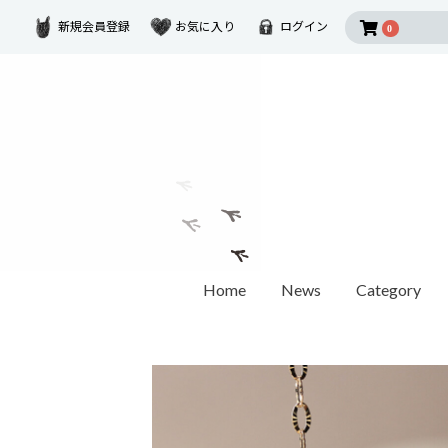
新規会員登録
お気に入り
ログイン
0
Home
News
Category
2026 SUMMER COLLECTION
Disney Collectio
Ring
Earring
Ear Cuf
ダイヤモンド
ゴールド
モチーフ
カラーストーン
1石ダイヤモンド
オパール / パール
世界最小ダイヤモンド
チェーンリング
Other
ペアリング