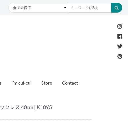
s
I’m cui-cui
Store
Contact
Necklace
Bracelet
etc
New Arrival
Recommend
ダイヤモンド
ブレスレット
オパール
アンクレット
パール
レス 40cm | K10YG
モチーフ
モンド
1石ダイヤモンド
ゴールド
リング
イヤモンド
ルートパーズ
世界最小ダイヤモンド
カラーストーン
ング
Other
バースストーン
イニシャル / バースストーン
ッチ
インポート
ド
ペアネックレス