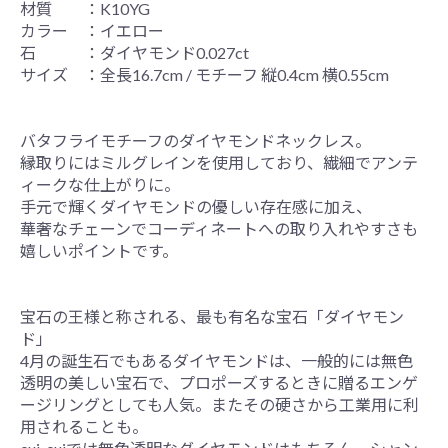
材質 ：K10YG
カラー ：イエロー
石 ：ダイヤモンド0.027ct
サイズ ：全長16.7cm / モチーフ 縦0.4cm 横0.55cm
バタフライモチーフのダイヤモンドネックレス。
縁取りにはミルグレインを使用しており、繊細でアンテ
ィークな仕上がりに。
手元で輝くダイヤモンドの優しい存在感に加え、
華奢なチェーンでコーディネートへの取り入れやすさも
嬉しいポイントです。
宝石の王様と称される、最も有名な宝石「ダイヤモン
ド」
4月の誕生石でもあるダイヤモンドは、一般的には無色
透明の美しい宝石で、プロポーズするときに贈るエンゲ
ージリングとしても人気。またその硬さから工業用に利
用されることも。