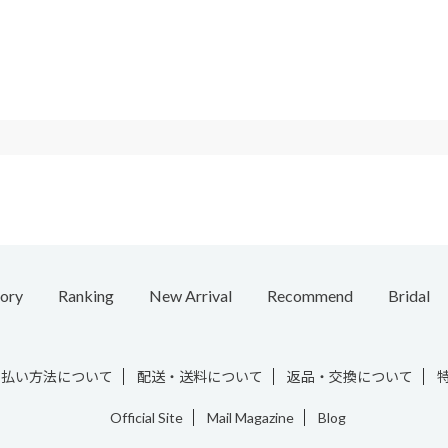
ory
Ranking
New Arrival
Recommend
Bridal
e
Necklace
Ring
Ear Cuff
Bracelet
Chain / Charm
Vintage
支払い方法について
配送・送料について
返品・交換について
Official Site
Mail Magazine
Blog