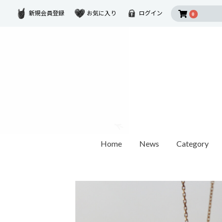
新規会員登録
お気に入り
ログイン
0
Home
News
Category
2026 SUMMER COLLECTION
Disney Collectio
Ring
Earring
Ear Cuf
ダイヤモンド
ゴールド
モチーフ
カラーストーン
1石ダイヤモンド
オパール / パール
世界最小ダイヤモンド
チェーンリング
Other
ペアリング