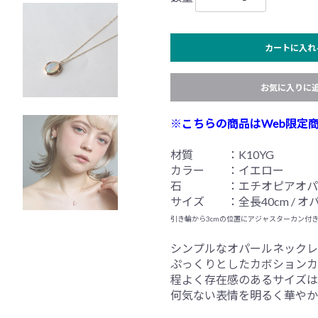
カートに入れ
お気に入りに
※こちらの商品はWeb限定
材質 ：K10YG
カラー ：イエロー
石 ：エチオピアオパ
サイズ ：全長40cm / オパール
引き輪から3cmの位置にアジャスターカン付
シンプルなオパールネックレ
ぷっくりとしたカボションカ
程よく存在感のあるサイズは
何気ない表情を明るく華やか