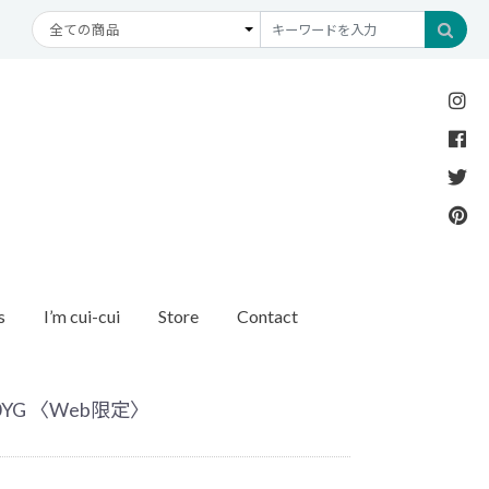
s
I’m cui-cui
Store
Contact
Necklace
Bracelet
etc
New Arrival
Recommend
ダイヤモンド
ブレスレット
オパール
アンクレット
パール
0YG 〈Web限定〉
モチーフ
モンド
1石ダイヤモンド
ゴールド
リング
イヤモンド
ルートパーズ
世界最小ダイヤモンド
カラーストーン
ング
Other
バースストーン
イニシャル / バースストーン
ッチ
インポート
ド
ペアネックレス