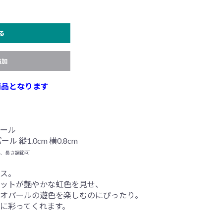
る
追加
商品となります
ール
 縦1.0cm 横0.8cm
き、長さ調節可
ス。
ットが艶やかな虹色を見せ、
オパールの遊色を楽しむのにぴったり。
に彩ってくれます。