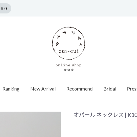
￥0
Ranking
New Arrival
Recommend
Bridal
Pres
n by cui-cui
HORSESHOE MOTIF
COLLECTION
Pierce
f
Chain / Charm
Web Limited
Vintage
Bridal
SPRING COLLECTION
ダイヤモンド
SUMMER COLLECTION
カラーストーン
AUTUMN COLLECTION
パール
オパール ネックレス | K1
WINTER COLLECTION
オパール
1石ダイヤ
HOLIDAY COLLECTION
モチーフ
チョーカー
Web限定
ヴィンテージウォッチ
エンゲージ
世界最小ダ
ロンドンブ
ゴールド
40cm
蚤の市
ヴィンテージジュエリー
マリッジリ
Other
バイカラー
パール
イニシャル / 
70cm
Grrr ［Web Limited］
Other
Other
パールキャ
インポート
チャーム
ダイヤモン
ピアスキャッチ
ゴールド
フープ
Other
モチーフ
Other