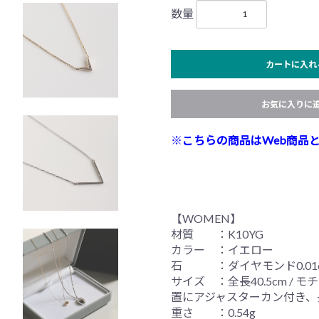
数量
カートに入れ
お気に入りに
※こちらの商品はWeb商品
【WOMEN】
材質 ：K10YG
カラー ：イエロー
石 ：ダイヤモンド0.01c
サイズ ：全長40.5cm / モ
置にアジャスターカン付き、
重さ ：0.54g