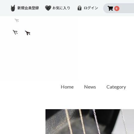
新規会員登録
お気に入り
ログイン
0
Home
News
Category
2026 SUMMER COLLECTION
Disney Collectio
Ring
Earring
Ear Cuf
ダイヤモンド
ゴールド
モチーフ
カラーストーン
1石ダイヤモンド
オパール / パール
世界最小ダイヤモンド
チェーンリング
Other
ペアリング