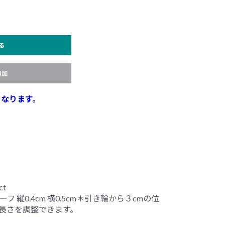
る
追加
となります。
t
チーフ 縦0.4cm 横0.5cm＊引き輪から３cmの位
長さを調整できます。