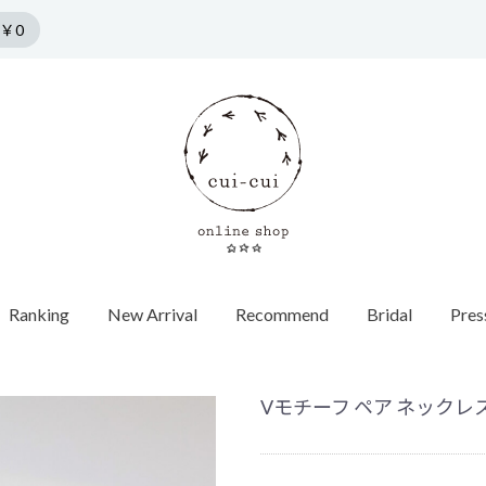
￥0
Ranking
New Arrival
Recommend
Bridal
Pres
n by cui-cui
HORSESHOE MOTIF
COLLECTION
Pierce
f
Chain / Charm
Web Limited
Vintage
Bridal
SPRING COLLECTION
ダイヤモンド
SUMMER COLLECTION
カラーストーン
AUTUMN COLLECTION
パール
Vモチーフ ペア ネックレス |
WINTER COLLECTION
オパール
1石ダイヤ
HOLIDAY COLLECTION
モチーフ
チョーカー
Web限定
ヴィンテージウォッチ
エンゲージ
世界最小ダ
ロンドンブ
ゴールド
40cm
蚤の市
ヴィンテージジュエリー
マリッジリ
Other
バイカラー
パール
イニシャル / 
70cm
Grrr ［Web Limited］
Other
Other
パールキャ
インポート
チャーム
ダイヤモン
ピアスキャッチ
ゴールド
フープ
Other
モチーフ
Other