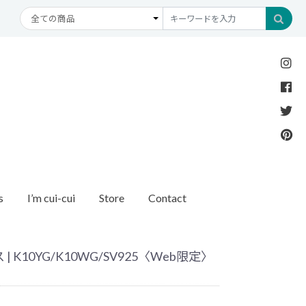
s
I’m cui-cui
Store
Contact
Necklace
Bracelet
etc
New Arrival
Recommend
ダイヤモンド
ブレスレット
オパール
アンクレット
パール
 K10YG/K10WG/SV925〈Web限定〉
モチーフ
モンド
1石ダイヤモンド
ゴールド
リング
イヤモンド
ルートパーズ
世界最小ダイヤモンド
カラーストーン
ング
Other
バースストーン
イニシャル / バースストーン
ッチ
インポート
ド
ペアネックレス