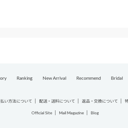
ory
Ranking
New Arrival
Recommend
Bridal
e
Necklace
Ring
Ear Cuff
Bracelet
Chain / Charm
Vintage
支払い方法について
配送・送料について
返品・交換について
Official Site
Mail Magazine
Blog