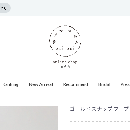
￥0
Ranking
New Arrival
Recommend
Bridal
Pres
n by cui-cui
HORSESHOE MOTIF
COLLECTION
Pierce
f
Chain / Charm
Web Limited
Vintage
Bridal
SPRING COLLECTION
ダイヤモンド
SUMMER COLLECTION
カラーストーン
AUTUMN COLLECTION
パール
ゴールド スナップ フープ ピ
WINTER COLLECTION
オパール
1石ダイヤ
HOLIDAY COLLECTION
モチーフ
チョーカー
Web限定
ヴィンテージウォッチ
エンゲージ
世界最小ダ
ロンドンブ
ゴールド
40cm
蚤の市
ヴィンテージジュエリー
マリッジリ
Other
バイカラー
パール
イニシャル / 
70cm
Grrr ［Web Limited］
Other
Other
パールキャ
インポート
チャーム
ダイヤモン
ピアスキャッチ
ゴールド
フープ
Other
モチーフ
Other