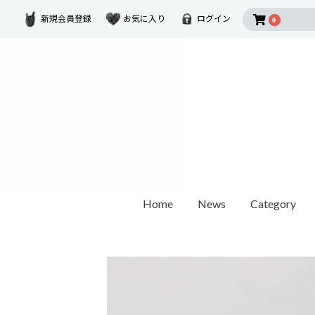
新規会員登録
お気に入り
ログイン
0
Home
News
Category
2026 SUMMER COLLECTION
Disney Collectio
Ring
Earring
Ear Cuf
ダイヤモンド
ゴールド
モチーフ
カラーストーン
1石ダイヤモンド
オパール / パール
世界最小ダイヤモンド
チェーンリング
Other
ペアリング