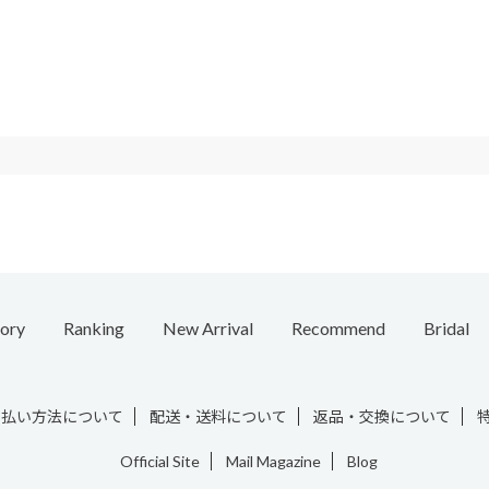
ory
Ranking
New Arrival
Recommend
Bridal
e
Necklace
Ring
Ear Cuff
Bracelet
Chain / Charm
Vintage
支払い方法について
配送・送料について
返品・交換について
Official Site
Mail Magazine
Blog