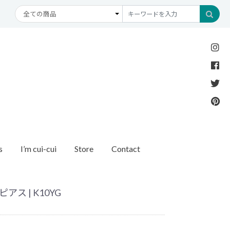
s
I’m cui-cui
Store
Contact
Necklace
Bracelet
etc
New Arrival
Recommend
ダイヤモンド
ブレスレット
オパール
アンクレット
パール
アス | K10YG
モチーフ
モンド
1石ダイヤモンド
ゴールド
リング
イヤモンド
ルートパーズ
世界最小ダイヤモンド
カラーストーン
ング
Other
バースストーン
イニシャル / バースストーン
ッチ
インポート
ド
ペアネックレス