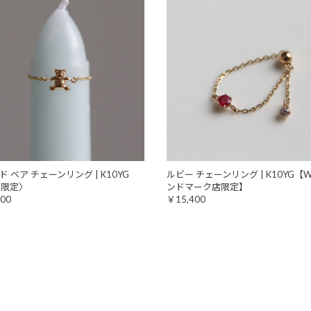
 ベア チェーンリング | K10YG
ルビー チェーンリング | K10YG【W
b限定〉
ンドマーク店限定】
00
￥15,400