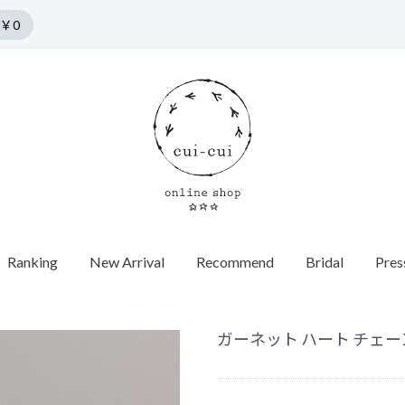
￥0
Ranking
New Arrival
Recommend
Bridal
Pres
n by cui-cui
HORSESHOE MOTIF
COLLECTION
Pierce
f
Chain / Charm
Web Limited
Vintage
Bridal
SPRING COLLECTION
ダイヤモンド
SUMMER COLLECTION
カラーストーン
AUTUMN COLLECTION
パール
ガーネット ハート チェーンリ
WINTER COLLECTION
オパール
1石ダイヤ
HOLIDAY COLLECTION
モチーフ
チョーカー
Web限定
ヴィンテージウォッチ
エンゲージ
世界最小ダ
ロンドンブ
ゴールド
40cm
蚤の市
ヴィンテージジュエリー
マリッジリ
Other
バイカラー
パール
イニシャル / 
70cm
Grrr ［Web Limited］
Other
Other
パールキャ
インポート
チャーム
ダイヤモン
ピアスキャッチ
ゴールド
フープ
Other
モチーフ
Other