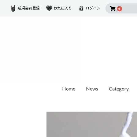
新規会員登録
お気に入り
ログイン
0
Home
News
Category
2026 SUMMER COLLECTION
Disney Collectio
Ring
Earring
Ear Cuf
ダイヤモンド
ゴールド
モチーフ
カラーストーン
1石ダイヤモンド
オパール / パール
世界最小ダイヤモンド
チェーンリング
Other
ペアリング