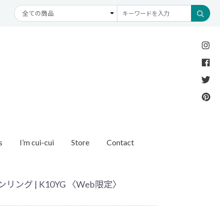
s
I’m cui-cui
Store
Contact
Necklace
Bracelet
etc
New Arrival
Recommend
ダイヤモンド
ブレスレット
オパール
アンクレット
パール
ング | K10YG 〈Web限定〉
モチーフ
モンド
1石ダイヤモンド
ゴールド
リング
イヤモンド
ルートパーズ
世界最小ダイヤモンド
カラーストーン
ング
Other
バースストーン
イニシャル / バースストーン
ッチ
インポート
ド
ペアネックレス