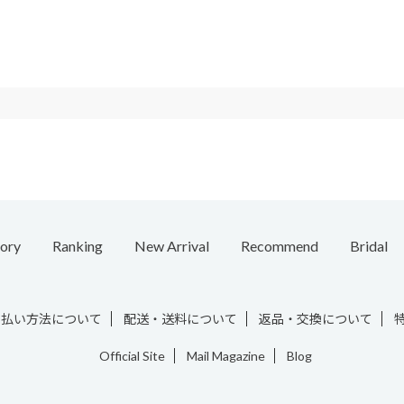
ory
Ranking
New Arrival
Recommend
Bridal
e
Necklace
Ring
Ear Cuff
Bracelet
Chain / Charm
Vintage
支払い方法について
配送・送料について
返品・交換について
Official Site
Mail Magazine
Blog