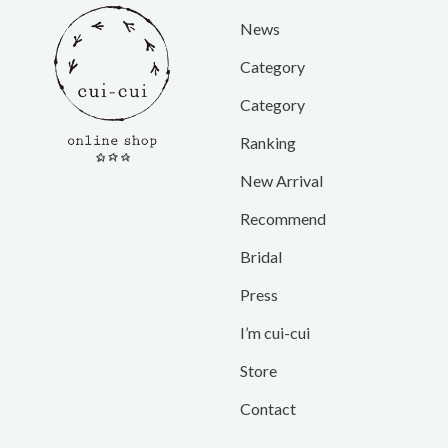
News
Category
Category
Ranking
New Arrival
Recommend
Bridal
Press
I’m cui-cui
Store
Contact