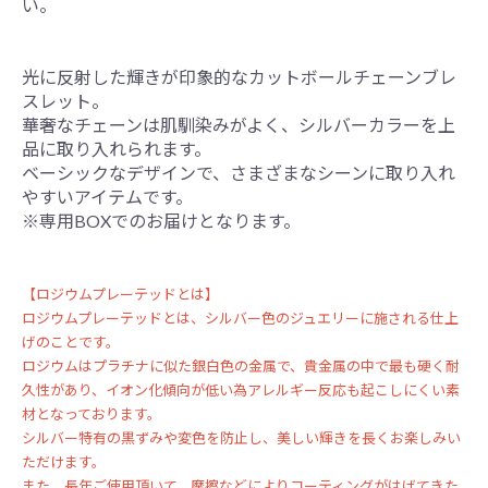
い。
光に反射した輝きが印象的なカットボールチェーンブレ
スレット。
華奢なチェーンは肌馴染みがよく、シルバーカラーを上
品に取り入れられます。
ベーシックなデザインで、さまざまなシーンに取り入れ
やすいアイテムです。
※専用BOXでのお届けとなります。
【ロジウムプレーテッドとは】
ロジウムプレーテッドとは、シルバー色のジュエリーに施される仕上
げのことです。
ロジウムはプラチナに似た銀白色の金属で、貴金属の中で最も硬く耐
久性があり、イオン化傾向が低い為アレルギー反応も起こしにくい素
材となっております。
シルバー特有の黒ずみや変色を防止し、美しい輝きを長くお楽しみい
ただけます。
また、長年ご使用頂いて、摩擦などによりコーティングがはげてきた