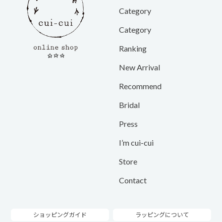
Category
Category
Ranking
New Arrival
Recommend
Bridal
Press
I’m cui-cui
Store
Contact
ショッピングガイド
ラッピングについて