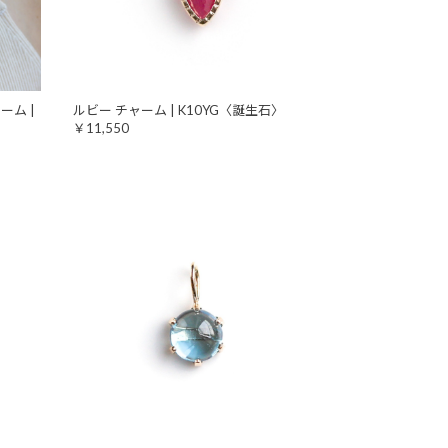
ーム |
ルビー チャーム | K10YG〈誕生石〉
￥11,550