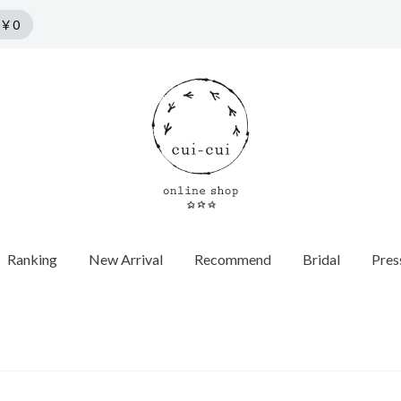
￥0
Ranking
New Arrival
Recommend
Bridal
Pres
n by cui-cui
HORSESHOE MOTIF
COLLECTION
Pierce
f
Chain / Charm
Web Limited
Vintage
Bridal
SPRING COLLECTION
ダイヤモンド
SUMMER COLLECTION
カラーストーン
AUTUMN COLLECTION
パール
WINTER COLLECTION
オパール
1石ダイヤ
HOLIDAY COLLECTION
モチーフ
チョーカー
Web限定
ヴィンテージウォッチ
エンゲージ
世界最小ダ
ロンドンブ
ゴールド
40cm
蚤の市
ヴィンテージジュエリー
マリッジリ
Other
バイカラー
パール
イニシャル / 
70cm
Grrr ［Web Limited］
Other
Other
パールキャ
インポート
チャーム
ダイヤモン
ピアスキャッチ
ゴールド
フープ
Other
モチーフ
Other