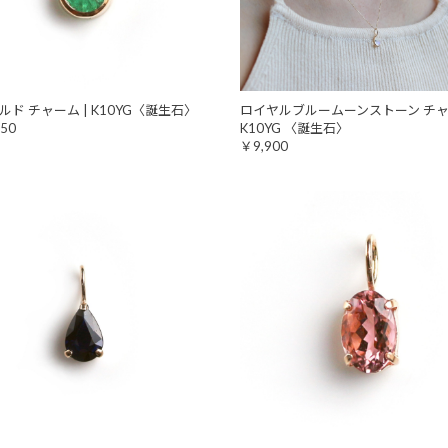
ルド チャーム | K10YG〈誕生石〉
ロイヤルブルームーンストーン チャ
50
K10YG 〈誕生石〉
￥9,900