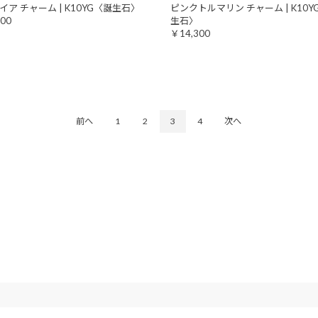
イア チャーム | K10YG〈誕生石〉
ピンクトルマリン チャーム | K10Y
00
生石〉
￥14,300
前へ
1
2
3
4
次へ