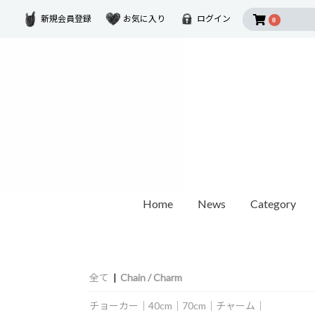
新規会員登録
お気に入り
ログイン
0
Home
News
Category
2026 SUMMER COLLECTION
Disney Collectio
Ring
Earring
Ear Cuf
ダイヤモンド
ゴールド
モチーフ
全て
|
Chain / Charm
カラーストーン
1石ダイヤモンド
オパール / パール
世界最小ダイヤモンド
チェーンリング
Other
ペアリング
チョーカー
｜
40cm
｜
70cm
｜
チャーム
｜