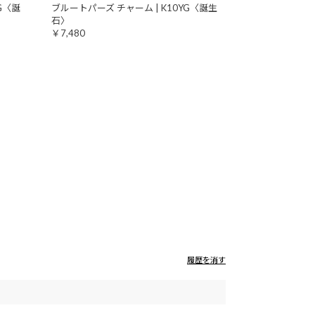
G〈誕
ブルートパーズ チャーム | K10YG〈誕生
石〉
￥7,480
履歴を消す