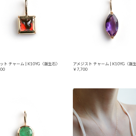
ット チャーム | K10YG〈誕生石〉
アメジスト チャーム | K10YG〈誕
00
￥7,700