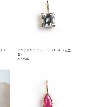
生石〉
アクアマリン チャーム | K10YG〈誕生
石〉
￥6,930