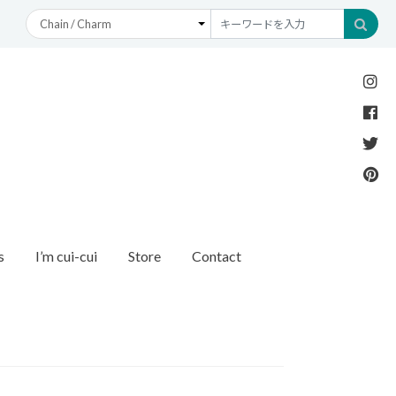
s
I’m cui-cui
Store
Contact
Necklace
Bracelet
etc
New Arrival
Recommend
ダイヤモンド
ブレスレット
オパール
アンクレット
パール
モチーフ
モンド
1石ダイヤモンド
ゴールド
リング
イヤモンド
ルートパーズ
世界最小ダイヤモンド
カラーストーン
ング
Other
バースストーン
イニシャル / バースストーン
ッチ
インポート
ド
ペアネックレス