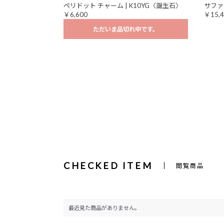
ペリドット チャーム | K10YG〈誕生石〉
サファ
￥6,600
￥15,4
ただいま品切れ中です。
CHECKED ITEM
閲覧商品
最近見た商品がありません。