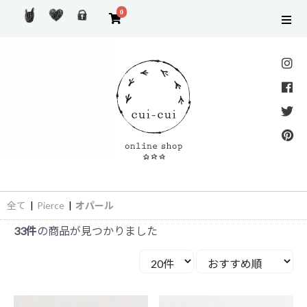
0
全て
|
Pierce
|
オパール
33件
の商品が見つかりました