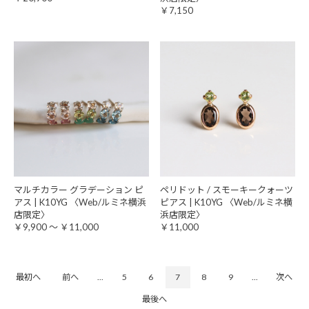
￥7,150
マルチカラー グラデーション ピ
ペリドット / スモーキークォーツ
アス | K10YG 〈Web/ルミネ横浜
ピアス | K10YG 〈Web/ルミネ横
店限定〉
浜店限定〉
￥9,900 ～ ￥11,000
￥11,000
最初へ
前へ
...
5
6
7
8
9
...
次へ
最後へ