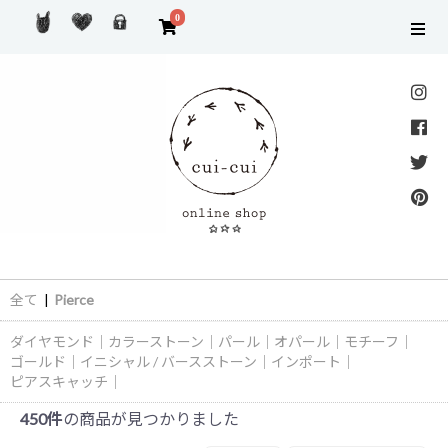
0
全て
|
Pierce
ダイヤモンド
｜
カラーストーン
｜
パール
｜
オパール
｜
モチーフ
｜
ゴールド
｜
イニシャル / バースストーン
｜
インポート
｜
ピアスキャッチ
｜
450件
の商品が見つかりました