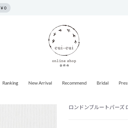
￥0
Ranking
New Arrival
Recommend
Bridal
Pres
n by cui-cui
HORSESHOE MOTIF
Collection
Pierce
f
Chain / Charm
Web Limited
Vintage
Bridal
SPRING COLLECTION
ダイヤモンド
SUMMER COLLECTION
カラーストーン
AUTUMN COLLECTION
パール
ロンドンブルートパーズ ロン
WINTER COLLECTION
オパール
1石ダイヤ
HOLIDAY COLLECTION
モチーフ
チョーカー
Web限定
ヴィンテージウォッチ
エンゲージ
世界最小ダ
ロンドンブ
ゴールド
40cm
蚤の市
ヴィンテージジュエリー
マリッジリ
Other
バイカラー
パール
イニシャル / 
70cm
Grrr ［Web Limited］
Other
Other
パールキャ
インポート
チャーム
ダイヤモン
ピアスキャッチ
ゴールド
フープ
Other
モチーフ
Other