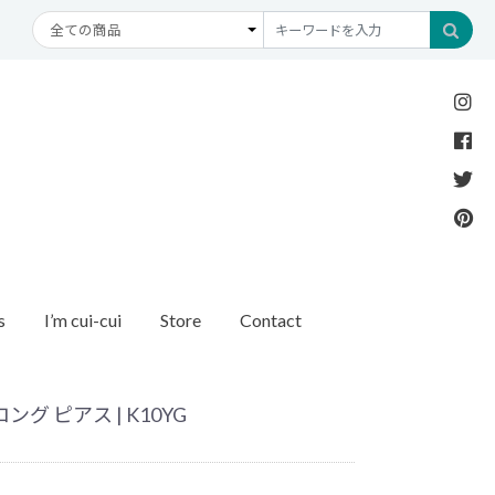
s
I’m cui-cui
Store
Contact
Necklace
Bracelet
etc
New Arrival
Recommend
ダイヤモンド
ブレスレット
オパール
アンクレット
パール
グ ピアス | K10YG
モチーフ
モンド
1石ダイヤモンド
ゴールド
リング
イヤモンド
ルートパーズ
世界最小ダイヤモンド
カラーストーン
ング
Other
バースストーン
イニシャル / バースストーン
ッチ
インポート
ド
ペアネックレス