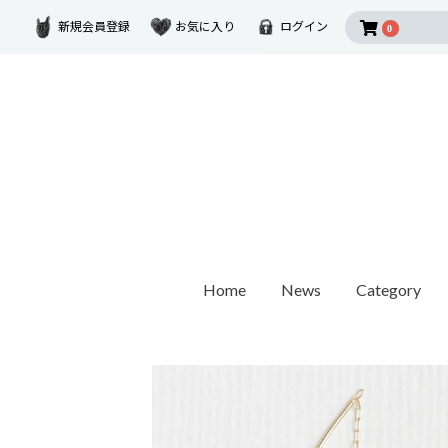
新規会員登録
お気に入り
ログイン
0
Home
News
Category
2026 SUMMER COLLECTION
Disney Collectio
Ring
Earring
Ear Cuf
ダイヤモンド
ゴールド
モチーフ
カラーストーン
1石ダイヤモンド
オパール / パール
世界最小ダイヤモンド
チェーンリング
Other
ペアリング