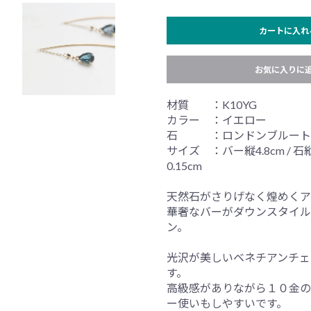
カートに入れ
お気に入りに
材質 ：K10YG
カラー ：イエロー
石 ：ロンドンブルート
サイズ ：バー縦4.8cm / 石縦0
0.15cm
天然石がさりげなく煌めくア
華奢なバーがダウンスタイル
ン。
光沢が美しいベネチアンチェ
す。
高級感がありながら１０金の
ー使いもしやすいです。