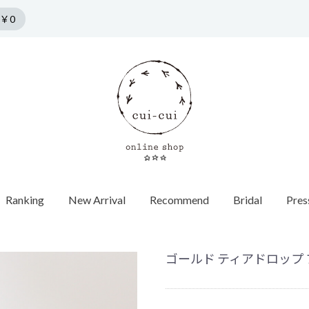
￥0
Ranking
New Arrival
Recommend
Bridal
Pres
n by cui-cui
HORSESHOE MOTIF
COLLECTION
Pierce
f
Chain / Charm
Web Limited
Vintage
Bridal
SPRING COLLECTION
ダイヤモンド
SUMMER COLLECTION
カラーストーン
AUTUMN COLLECTION
パール
ゴールド ティアドロップ フッ
WINTER COLLECTION
オパール
1石ダイヤ
HOLIDAY COLLECTION
モチーフ
チョーカー
Web限定
ヴィンテージウォッチ
エンゲージ
世界最小ダ
ロンドンブ
ゴールド
40cm
蚤の市
ヴィンテージジュエリー
マリッジリ
Other
バイカラー
パール
イニシャル / 
70cm
Grrr ［Web Limited］
Other
Other
パールキャ
インポート
チャーム
ダイヤモン
ピアスキャッチ
ゴールド
フープ
Other
モチーフ
Other