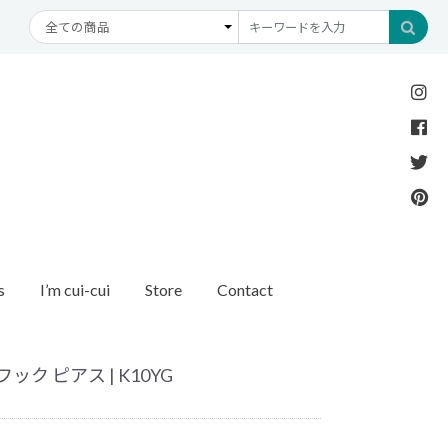
s
I’m cui-cui
Store
Contact
Necklace
Bracelet
etc
New Arrival
Recommend
ダイヤモンド
ブレスレット
オパール
アンクレット
パール
ク ピアス | K10YG
モチーフ
モンド
1石ダイヤモンド
ゴールド
リング
イヤモンド
ルートパーズ
世界最小ダイヤモンド
カラーストーン
ング
Other
バースストーン
イニシャル / バースストーン
ッチ
インポート
ド
ペアネックレス