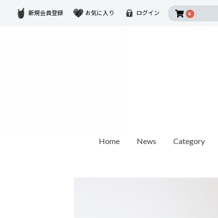
新規会員登録
お気に入り
ログイン
0
Home
News
Category
2026 SUMMER COLLECTION
Disney Collectio
Ring
Earring
Ear Cuf
ダイヤモンド
ゴールド
モチーフ
カラーストーン
1石ダイヤモンド
オパール / パール
世界最小ダイヤモンド
チェーンリング
Other
ペアリング