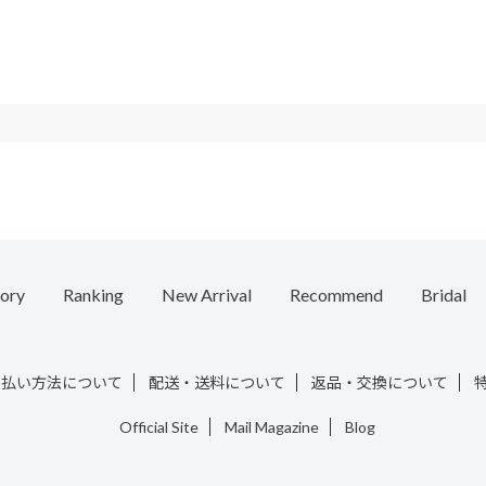
ory
Ranking
New Arrival
Recommend
Bridal
e
Necklace
Ring
Ear Cuff
Bracelet
Chain / Charm
Vintage
支払い方法について
配送・送料について
返品・交換について
Official Site
Mail Magazine
Blog