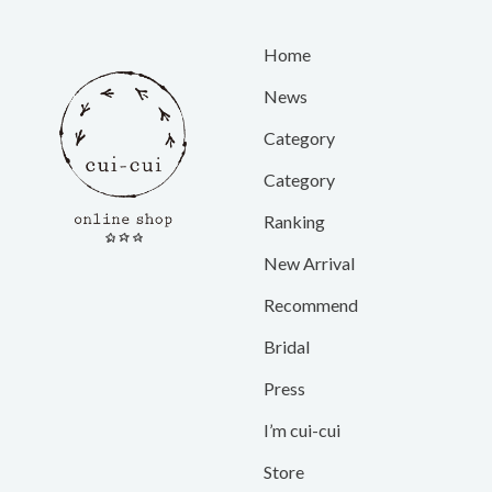
Home
News
Category
Category
Ranking
New Arrival
Recommend
Bridal
Press
I’m cui-cui
Store