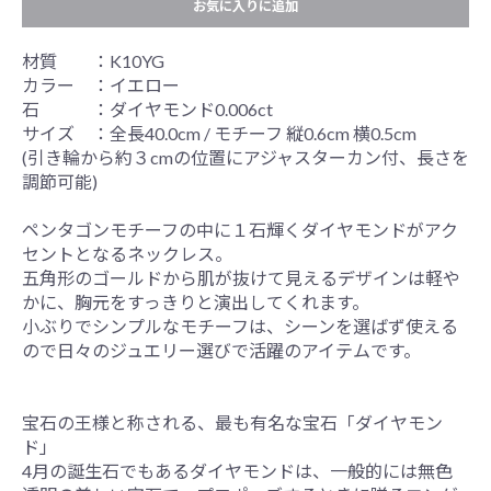
お気に入りに追加
材質 ：K10YG
カラー ：イエロー
石 ：ダイヤモンド0.006ct
サイズ ：全長40.0cm / モチーフ 縦0.6cm 横0.5cm
(引き輪から約３cmの位置にアジャスターカン付、長さを
調節可能)
ペンタゴンモチーフの中に１石輝くダイヤモンドがアク
セントとなるネックレス。
五角形のゴールドから肌が抜けて見えるデザインは軽や
かに、胸元をすっきりと演出してくれます。
小ぶりでシンプルなモチーフは、シーンを選ばず使える
ので日々のジュエリー選びで活躍のアイテムです。
宝石の王様と称される、最も有名な宝石「ダイヤモン
ド」
4月の誕生石でもあるダイヤモンドは、一般的には無色