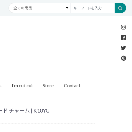
s
I’m cui-cui
Store
Contact
Necklace
Bracelet
etc
New Arrival
Recommend
ダイヤモンド
ブレスレット
オパール
アンクレット
パール
 チャーム | K10YG
モチーフ
モンド
1石ダイヤモンド
ゴールド
リング
イヤモンド
ルートパーズ
世界最小ダイヤモンド
カラーストーン
ング
Other
バースストーン
イニシャル / バースストーン
ッチ
インポート
ド
ペアネックレス