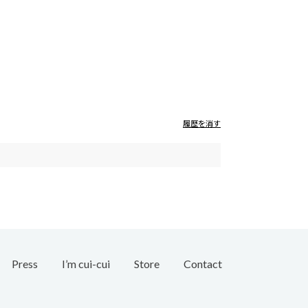
履歴を消す
Press
I’m cui-cui
Store
Contact
Bridal