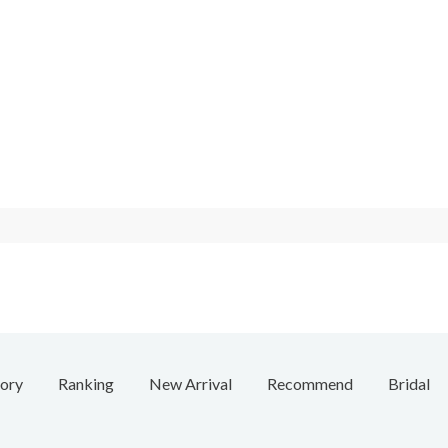
ory
Ranking
New Arrival
Recommend
Bridal
e
Necklace
Ring
Ear Cuff
Bracelet
Chain / Charm
Vintage