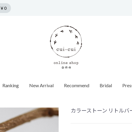
￥0
Ranking
New Arrival
Recommend
Bridal
Pres
n by cui-cui
HORSESHOE MOTIF
Collection
Pierce
f
Chain / Charm
Web Limited
Vintage
Bridal
SPRING COLLECTION
ダイヤモンド
SUMMER COLLECTION
カラーストーン
AUTUMN COLLECTION
パール
カラーストーン リトルバード
WINTER COLLECTION
オパール
1石ダイヤ
HOLIDAY COLLECTION
モチーフ
チョーカー
Web限定
ヴィンテージウォッチ
エンゲージ
世界最小ダ
ロンドンブ
ゴールド
40cm
蚤の市
ヴィンテージジュエリー
マリッジリ
Other
バイカラー
パール
イニシャル / 
70cm
Grrr ［Web Limited］
Other
Other
パールキャ
インポート
チャーム
ダイヤモン
ピアスキャッチ
ゴールド
フープ
Other
モチーフ
Other