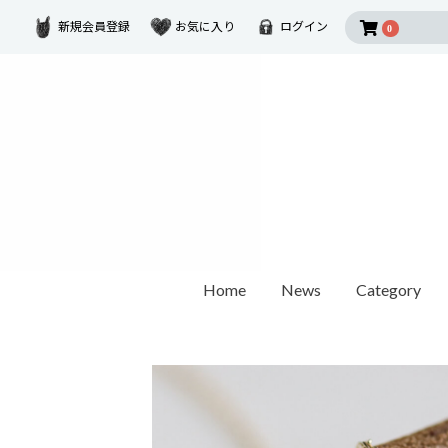
新規会員登録
お気に入り
ログイン
0
Home
News
Category
2026 SUMMER COLLECTION
Disney Collectio
Ring
Earring
Ear Cuf
ダイヤモンド
ゴールド
モチーフ
カラーストーン
1石ダイヤモンド
オパール / パール
世界最小ダイヤモンド
チェーンリング
Other
ペアリング