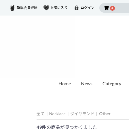
新規会員登録
お気に入り
ログイン
0
Home
News
Category
2026 SUMMER COLLECTION
Disney Collectio
Ring
Earring
Ear Cuf
ダイヤモンド
ゴールド
モチーフ
全て
|
Necklace
|
ダイヤモンド
|
Other
カラーストーン
1石ダイヤモンド
オパール / パール
世界最小ダイヤモンド
チェーンリング
Other
ペアリング
49件
の商品が見つかりました